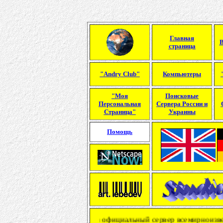
Главная
В
страница
"Andry Club"
Компьютеры
"Моя
Поисковые
Персональная
Сервера России и
Страница"
Украины
Помощь
о Пожаловать на официальный сервер всемирноизвестной WebDesign