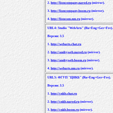
2.
http://lioncompany.narod.ru
(mirror).
3.
http://lioncompany.boom.ru
(mirror).
4.
http://lioncom.nm.ru
(mirror).
URL4: Studio "WebArts" (Ru+Eng+Ger+Fre).
Версия: 3.5
1.
http://webarts.chat.ru
2.
http://andryweb.narod.ru
(mirror).
3.
http://andryweb.boom.ru
(mirror).
4.
http://webarts.nm.ru
(mirror).
URL5: ФГУП "ЦНКБ" (Ru+Eng+Ger+Fre).
Версия: 3.5
1.
http://cnkb.chat.ru
2.
http://cnkb.narod.ru
(mirror).
3.
http://cnkb.boom.ru
(mirror).