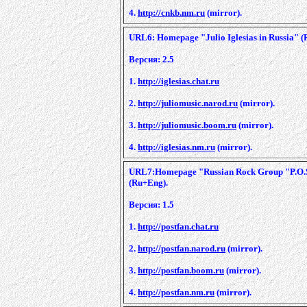
4.
http://cnkb.nm.ru
(mirror).
URL6: Homepage "Julio Iglesias in Russia" (
Версия: 2.5
1.
http://iglesias.chat.ru
2.
http://juliomusic.narod.ru
(mirror).
3.
http://juliomusic.boom.ru
(mirror).
4.
http://iglesias.nm.ru
(mirror).
URL7:Homepage "Russian Rock Group "P.O.S
(Ru+Eng).
Версия: 1.5
1.
http://postfan.chat.ru
2.
http://postfan.narod.ru
(mirror).
3.
http://postfan.boom.ru
(mirror).
4.
http://postfan.nm.ru
(mirror).