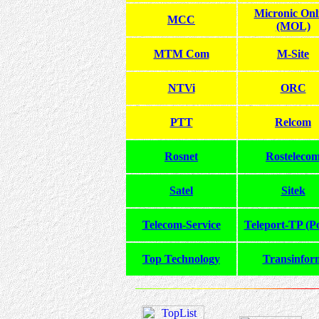
Micronic Onl
MCC
(MOL)
MTM Com
M-Site
NTVi
ORC
PTT
Relcom
Rosnet
Rosteleco
Satel
Sitek
Telecom-Service
Teleport-TP (Po
Top Technology
Transinfor