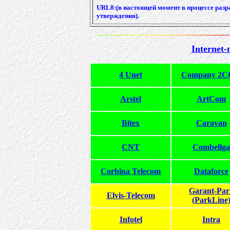
URL8:(в настоящей момент в процессе разр
утверждения).
Internet
4 Unet
Company 2
Arstel
ArtCom
Bitex
Caravan
CNT
Combellga
Corbina Telecom
Dataforce
Garant-Par
Elvis-Telecom
(ParkLine
Infotel
Intra